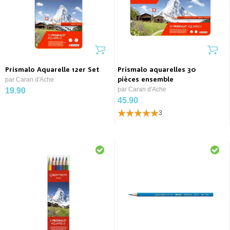
Prismalo Aquarelle 12er Set
Prismalo aquarelles 30
par Caran d'Ache
pièces ensemble
par Caran d'Ache
19.90
45.90
3