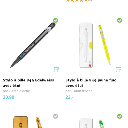
Stylo à bille 849 Edelweiss
Stylo à bille 849 jaune fluo
avec étui
avec étui
par Caran d'Ache
par Caran d'Ache
30.90
22,-