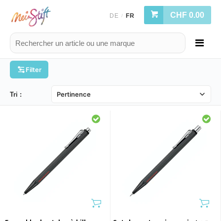
CHF 0.00
DE
FR
/
Filter
Tri :