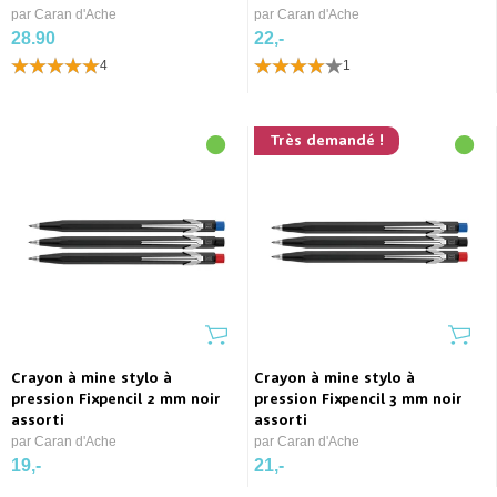
par Caran d'Ache
par Caran d'Ache
28.90
22,-
4
1
Très demandé !
Crayon à mine stylo à
Crayon à mine stylo à
pression Fixpencil 2 mm noir
pression Fixpencil 3 mm noir
assorti
assorti
par Caran d'Ache
par Caran d'Ache
19,-
21,-