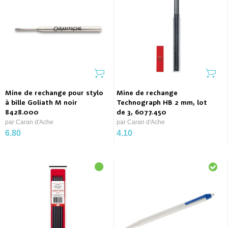
Mine de rechange pour stylo
Mine de rechange
à bille Goliath M noir
Technograph HB 2 mm, lot
8428.000
de 3, 6077.450
par Caran d'Ache
par Caran d'Ache
6.80
4.10