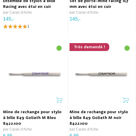
Ensemble de stylos à bille
Set de porte-mine racing 0,7
Racing avec étui en cuir
mm avec étui en cuir
par Caran d'Ache
par Caran d'Ache
145,-
145,-
1
Très demandé !
Mine de rechange pour stylo
Mine de rechange pour stylo
à bille 849 Goliath M Bleu
à bille 849 Goliath M noir
8422.100
8422.100
par Caran d'Ache
par Caran d'Ache
6.85
6.85