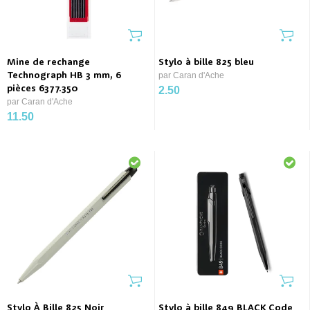
Mine de rechange
Stylo à bille 825 bleu
Technograph HB 3 mm, 6
par Caran d'Ache
pièces 6377.350
2.50
par Caran d'Ache
11.50
Stylo À Bille 825 Noir
Stylo à bille 849 BLACK Code