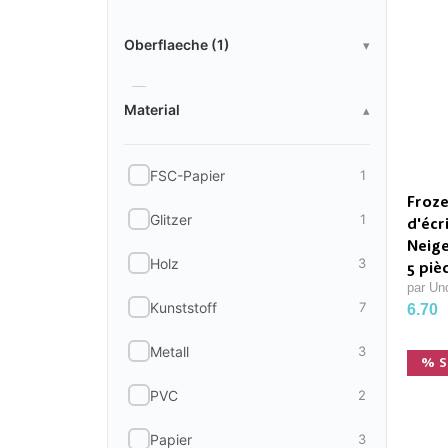
Oberflaeche
Oberflaeche (1)
▾
Material
Papier
8
Material
▴
FSC-Papier
1
Froze
Glitzer
1
d'écr
Neige
Holz
3
5 piè
par Un
Kunststoff
7
6.70
Metall
3
% S
PVC
2
Papier
3