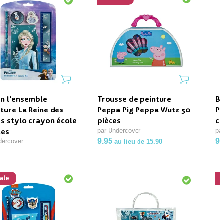
n l'ensemble
Trousse de peinture
B
iture La Reine des
Peppa Pig Peppa Wutz 50
P
s stylo crayon école
pièces
c
par Undercover
p
ces
9.95
9
dercover
au lieu de 15.90
ale