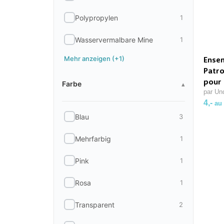
Polypropylen
1
Wasservermalbare Mine
1
Mehr anzeigen (+1)
Ensem
Patro
Farbe
pour 
Farbe
▴
par Un
4,-
au 
Blau
3
Mehrfarbig
1
Pink
1
Rosa
1
Transparent
2