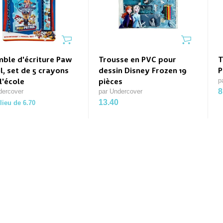
ble d'écriture Paw
Trousse en PVC pour
T
l, set de 5 crayons
dessin Disney Frozen 19
P
p
l'école
pièces
8
dercover
par Undercover
13.40
lieu de 6.70