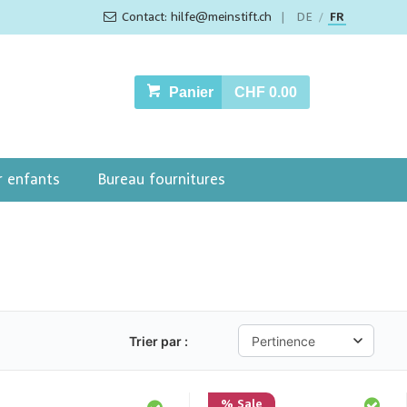
Contact: hilfe@meinstift.ch
|
DE
FR
/
Panier
CHF 0.00
r enfants
Bureau fournitures
Trier par :
% Sale