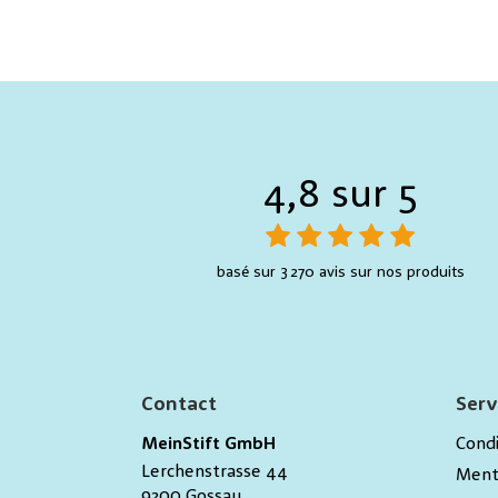
Malen
1
Malvorlage
3
Radierer
3
Spitzer
3
4,8 sur 5
Sticker
3
Mehr anzeigen (+2)
basé sur 3 270 avis sur nos produits
Contact
Serv
MeinStift GmbH
Condi
Lerchenstrasse 44
Ment
9200
Gossau