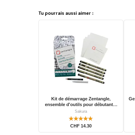
Tu pourrais aussi aimer :
Kit de démarrage Zentangle,
Gel
ensemble d'outils pour débutants,
12 pièces
Sakura
CHF 14.30