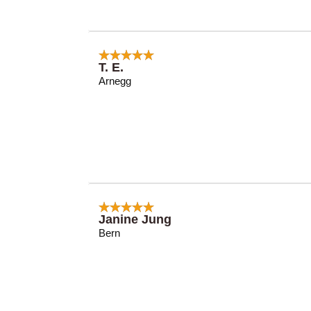
T. E.
Arnegg
Janine Jung
Bern