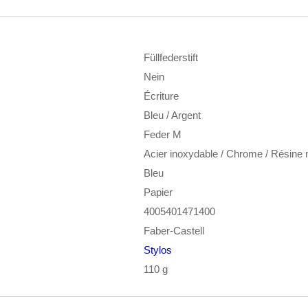
Füllfederstift
Nein
Écriture
Bleu / Argent
Feder M
Acier inoxydable / Chrome / Résine 
Bleu
Papier
4005401471400
Faber-Castell
Stylos
110 g