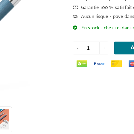
Garantie 100 % satisfai
Aucun risque - paye dans
En stock
- chez toi dans 1
A
-
+