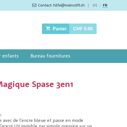
Contact: hilfe@meinstift.ch
|
DE
FR
/
Panier
CHF 0.00
r enfants
Bureau fournitures
Magique Spase 3en1
:
ue avec de l'encre bleue et passe en mode
l'encre UV invisible par simple pression sur un