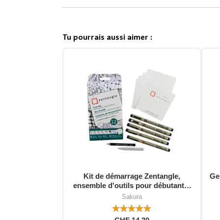
Tu pourrais aussi aimer :
Kit de démarrage Zentangle,
Gel
ensemble d'outils pour débutants,
12 pièces
Sakura