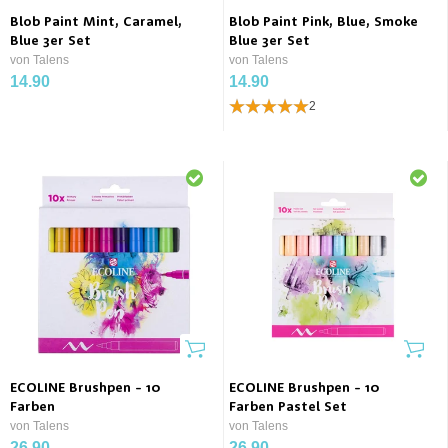
Blob Paint Mint, Caramel,
Blob Paint Pink, Blue, Smoke
Blue 3er Set
Blue 3er Set
von Talens
von Talens
14.90
14.90
2
ECOLINE Brushpen - 10
ECOLINE Brushpen - 10
Farben
Farben Pastel Set
von Talens
von Talens
26.90
26.90