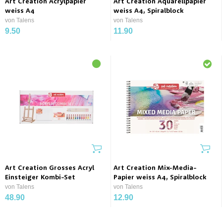
Art Creation Acrylpapier
Art Creation Aquarellpapier
weiss A4
weiss A4, Spiralblock
von Talens
von Talens
9.50
11.90
Art Creation Grosses Acryl
Art Creation Mix-Media-
Einsteiger Kombi-Set
Papier weiss A4, Spiralblock
von Talens
von Talens
48.90
12.90