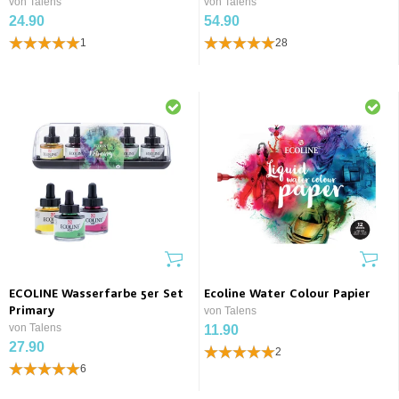
von Talens
von Talens
24.90
54.90
1
28
ECOLINE Wasserfarbe 5er Set
Ecoline Water Colour Papier
Primary
von Talens
von Talens
11.90
27.90
2
6