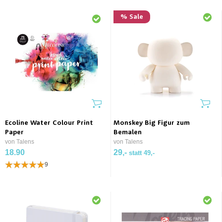
% Sale
Ecoline Water Colour Print
Monskey Big Figur zum
Paper
Bemalen
von Talens
von Talens
18.90
29,-
statt 49,-
9