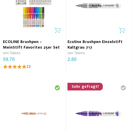
ECOLINE Brushpen -
Ecoline Brushpen Einzelstift
MeinStift Favorites 25er Set
Kaltgrau 717
von Talens
von Talens
59.70
2.80
13
Sehr gefragt!