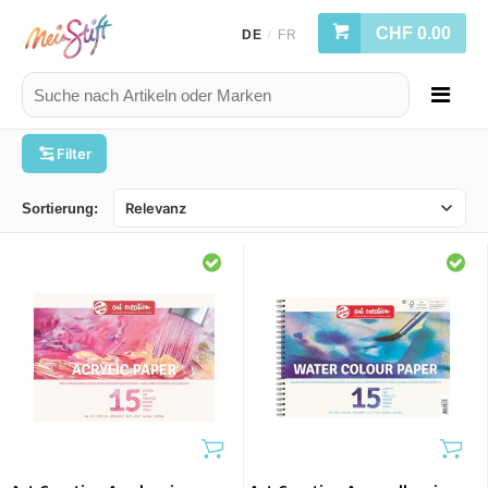
CHF 0.00
DE
FR
/
Filter
Sortierung: