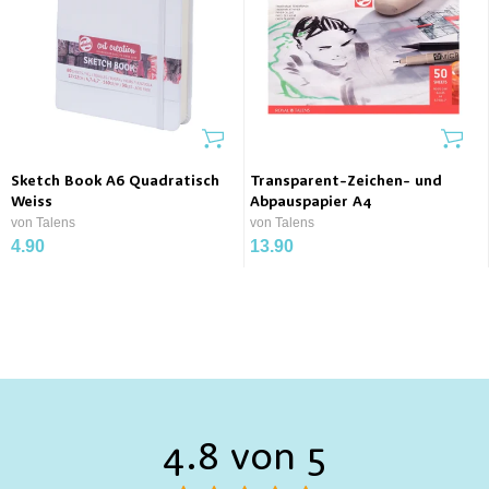
Sketch Book A6 Quadratisch
Transparent-Zeichen- und
Weiss
Abpauspapier A4
von Talens
von Talens
4.90
13.90
4.8 von 5