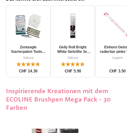
Zentangle
Gelly Roll Bright
Einhorn Gelstift
Starterpaket Toolset
White Gelstifte 3er
radierbar pinke Tin
für Einsteiger 12-
Pack
Sakura
Sakura
Legami
teilig
CHF 14.30
CHF 5.90
CHF 3.50
Inspirierende Kreationen mit dem
ECOLINE Brushpen Mega Pack - 30
Farben