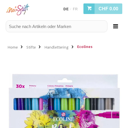
CHF 0.00
DE
FR
/
Ecolines
Home
Stifte
Handlettering