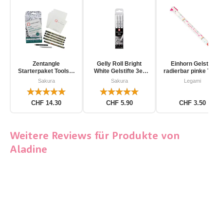
Zentangle
Gelly Roll Bright
Einhorn Gelstift
Starterpaket Toolset
White Gelstifte 3er
radierbar pinke Tin
für Einsteiger 12-
Pack
Sakura
Sakura
Legami
teilig
CHF 14.30
CHF 5.90
CHF 3.50
Weitere Reviews für Produkte von
Aladine