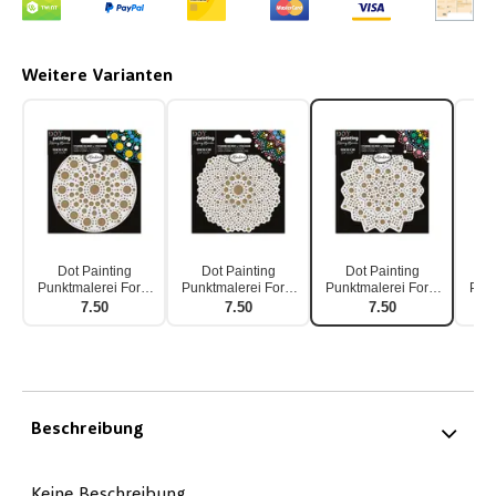
Weitere Varianten
Dot Painting
Dot Painting
Dot Painting
D
Punktmalerei Form
Punktmalerei Form
Punktmalerei Form
Punk
& Schablone 10cm
& Schablone
& Schablone Stern
& Sc
7.50
7.50
7.50
Wellenkreis 10cm
10cm
Beschreibung
Keine Beschreibung