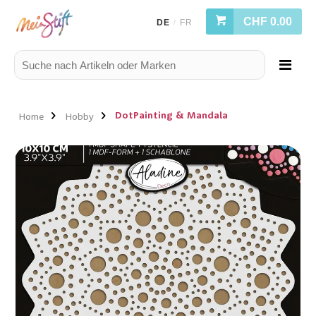
CHF 0.00
DE
FR
/
DotPainting & Mandala
Home
Hobby