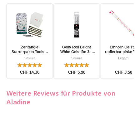
Zentangle
Gelly Roll Bright
Einhorn Gelstift
Starterpaket Toolset
White Gelstifte 3er
radierbar pinke Tin
für Einsteiger 12-
Pack
Sakura
Sakura
Legami
teilig
CHF 14.30
CHF 5.90
CHF 3.50
Weitere Reviews für Produkte von
Aladine