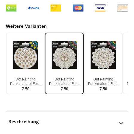
Weitere Varianten
Dot Painting
Dot Painting
Dot Painting
D
Punktmalerei Form
Punktmalerei Form
Punktmalerei Form
Punk
& Schablone 10cm
& Schablone
& Schablone Stern
& Sc
7.50
7.50
7.50
Wellenkreis 10cm
10cm
Beschreibung