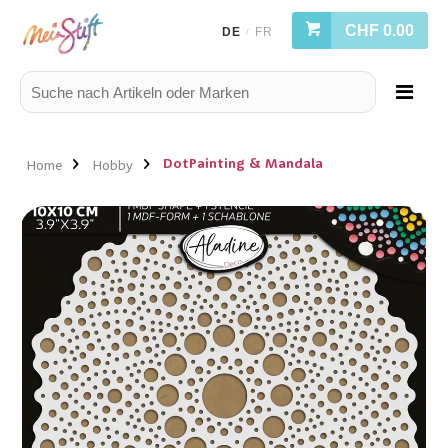
CHF 0.00
DE
FR
/
DotPainting & Mandala
Home
Hobby