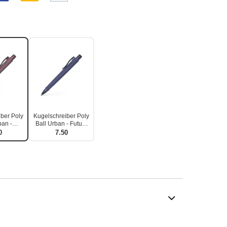
ber Poly
Kugelschreiber Poly
ban -
Ball Urban - Future
aux
Dusk
0
7.50