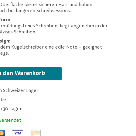
Oberfläche bietet sicheren Halt und hohen
uch bei längeren Schreibsessions.
form:
ermüdungsfreies Schreiben, liegt angenehm in der
äzises Schreiben.
sign:
 dem Kugelschreiber eine edle Note – geeignet
wegs.
n den Warenkorb
m Schweizer Lager
tie
ch 30 Tagen
versendet