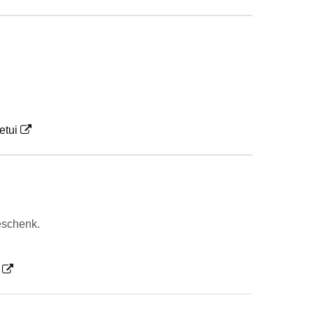
etui
eschenk.