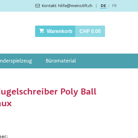
Kontakt: hilfe@meinstift.ch
|
DE
FR
/
Warenkorb
CHF 0.00
inderspielzeug
Büromaterial
ugelschreiber Poly Ball
aux
ber: