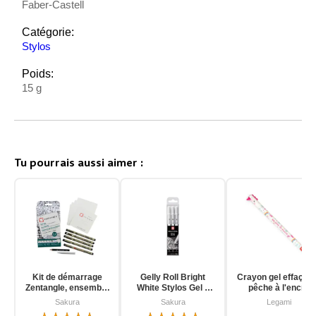
Faber-Castell
Catégorie:
Stylos
Poids:
15 g
Tu pourrais aussi aimer :
Kit de démarrage
Gelly Roll Bright
Crayon gel effaçab
Zentangle, ensemble
White Stylos Gel 3
pêche à l'encre
d'outils pour
pièces
d'unicorn
Sakura
Sakura
Legami
débutants, 12 pièces