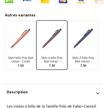
Autres variantes
Stylo-bille Poly Ball
Stylo à bille Poly
Stylo À Bille Poly
Urban - Corail
Ball Urban -
Ball Urbain -
Bordeaux
Crépuscule Futur
7.50
7.50
7.50
Description
Les stylos à bille de la famille Poly de Faber-Castell