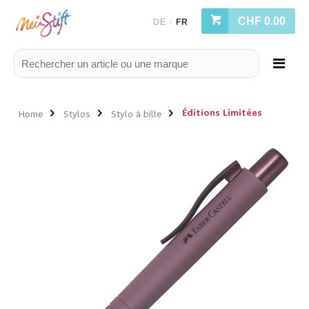
CHF 0.00
DE
FR
/
Éditions Limitées
Home
Stylos
Stylo à bille