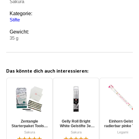
Sakura
Kategorie:
Stifte
Gewicht:
35 g
Das könnte dich auch interessieren:
Zentangle
Gelly Roll Bright
Einhorn Gelstift
Starterpaket Toolset
White Gelstifte 3er
radierbar pinke Tin
für Einsteiger 12-
Pack
Sakura
Sakura
Legami
teilig