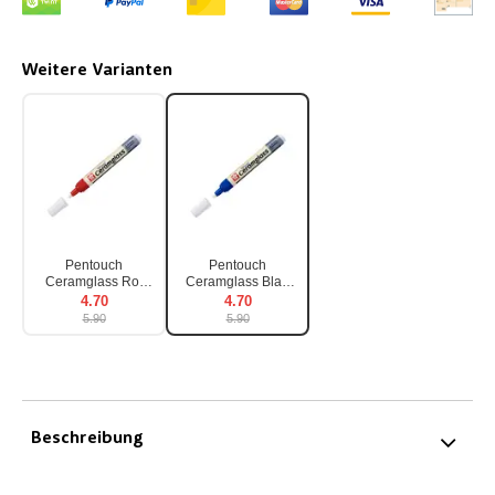
Weitere Varianten
Pentouch
Pentouch
Ceramglass Rot
Ceramglass Blau
2mm
2mm
4.70
4.70
5.90
5.90
Beschreibung