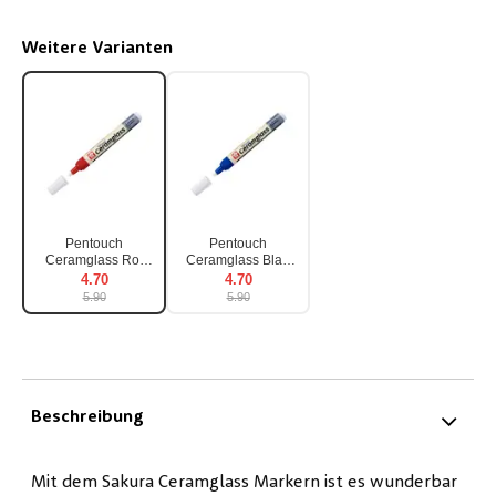
Weitere Varianten
Pentouch
Pentouch
Ceramglass Rot
Ceramglass Blau
2mm
2mm
4.70
4.70
5.90
5.90
Beschreibung
Mit dem Sakura Ceramglass Markern ist es wunderbar