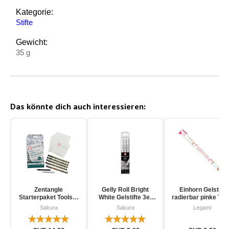
Kategorie:
Stifte
Gewicht:
35 g
Das könnte dich auch interessieren:
Zentangle
Gelly Roll Bright
Einhorn Gelstift
Starterpaket Toolset
White Gelstifte 3er
radierbar pinke Tin
für Einsteiger 12-
Pack
Sakura
Sakura
Legami
teilig