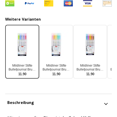
Weitere Varianten
Mildliner Stifte
Mildliner Stifte
Mildliner Stifte
Mi
Bulletjournal Brush
Bulletjournal Brush
Bulletjournal Brush
Bull
Cool Tones 5er Set
Fluorescent Tones
Warm Tones 5er Set
Ref
11.90
11.90
11.90
5er Set
Beschreibung