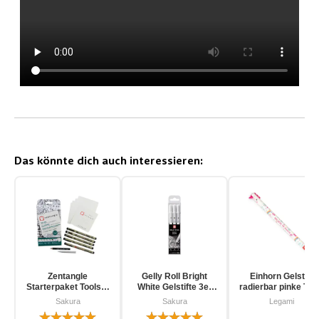
Das könnte dich auch interessieren:
Zentangle
Gelly Roll Bright
Einhorn Gelstift
Starterpaket Toolset
White Gelstifte 3er
radierbar pinke Tin
für Einsteiger 12-
Pack
Sakura
Sakura
Legami
teilig