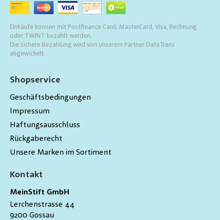
Einkäufe können mit Postfinance Card, MasterCard, Visa, Rechnung
oder TWINT bezahlt werden.
Die sichere Bezahlung wird von unserem Partner DataTrans
abgewickelt.
Shopservice
Geschäftsbedingungen
Impressum
Haftungsausschluss
Rückgaberecht
Unsere Marken im Sortiment
Kontakt
MeinStift GmbH
Lerchenstrasse 44
9200
Gossau