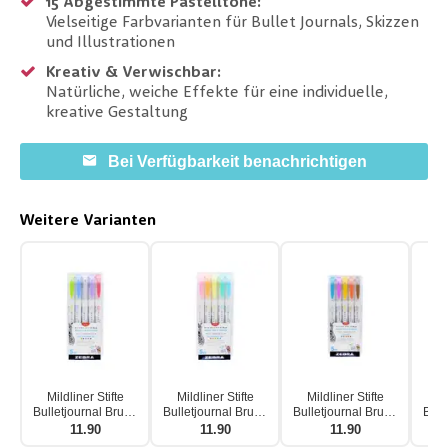
15 Abgestimmte Pastelltöne:
Vielseitige Farbvarianten für Bullet Journals, Skizzen
und Illustrationen
Kreativ & Verwischbar:
Natürliche, weiche Effekte für eine individuelle,
kreative Gestaltung
Bei Verfügbarkeit benachrichtigen
Weitere Varianten
Mildliner Stifte
Mildliner Stifte
Mildliner Stifte
Mi
Bulletjournal Brush
Bulletjournal Brush
Bulletjournal Brush
Bull
Cool Tones 5er Set
Fluorescent Tones
Warm Tones 5er Set
Ref
11.90
11.90
11.90
5er Set