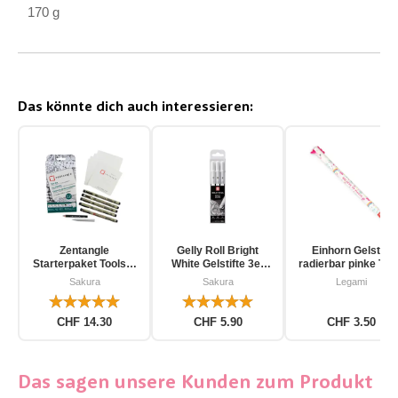
170 g
Das könnte dich auch interessieren:
Zentangle
Gelly Roll Bright
Einhorn Gelstift
Starterpaket Toolset
White Gelstifte 3er
radierbar pinke Tin
für Einsteiger 12-
Pack
Sakura
Sakura
Legami
teilig
CHF 14.30
CHF 5.90
CHF 3.50
Das sagen unsere Kunden zum Produkt