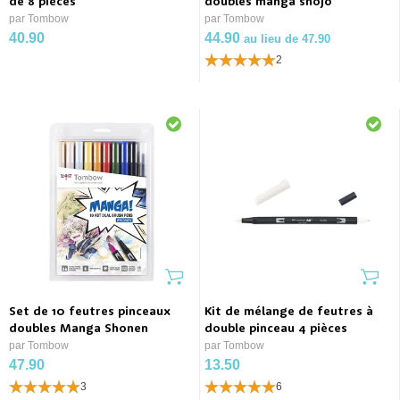
de 8 pièces
doubles manga shojo
par Tombow
par Tombow
40.90
44.90
au lieu de 47.90
2
Set de 10 feutres pinceaux
Kit de mélange de feutres à
doubles Manga Shonen
double pinceau 4 pièces
par Tombow
par Tombow
47.90
13.50
3
6