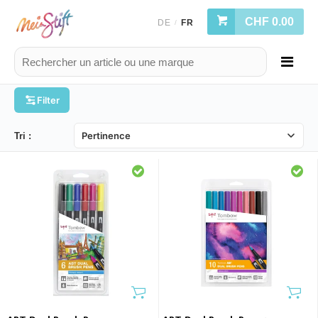
CHF 0.00
DE
FR
/
Filter
Tri :