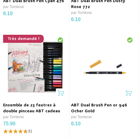
ABT Dual Brush Pen Cyan 476
ABT Dual Brush Pen Dusty
par Tombow
Rose 772
par Tombow
6.10
6.10
Très demandé !
Ensemble de 23 feutres à
ABT Dual Brush Pen or 946
double pinceau ABT cadeau
Ocher Gold
par Tombow
par Tombow
75.90
6.10
31