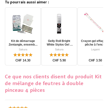
Tu pourrais aussi aimer :
Kit de démarrage
Gelly Roll Bright
Crayon gel effaçab
Zentangle, ensemble
White Stylos Gel 3
pêche à l'encre
d'outils pour
pièces
d'unicorn
Sakura
Sakura
Legami
débutants, 12 pièces
CHF 14.30
CHF 5.90
CHF 3.50
Ce que nos clients disent du produit Kit
de mélange de feutres à double
pinceau 4 pièces