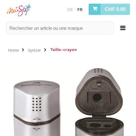
CHF 0.00
DE
FR
/
Taille-crayon
Home
Spitzer