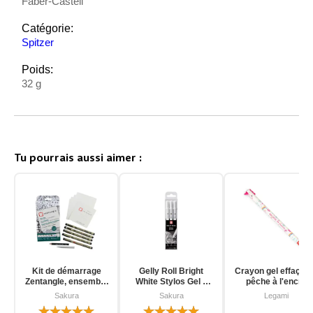
Faber-Castell
Catégorie:
Spitzer
Poids:
32 g
Tu pourrais aussi aimer :
Kit de démarrage
Gelly Roll Bright
Crayon gel effaçab
Zentangle, ensemble
White Stylos Gel 3
pêche à l'encre
d'outils pour
pièces
d'unicorn
Sakura
Sakura
Legami
débutants, 12 pièces