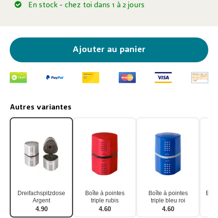
En stock
- chez toi dans 1 à 2 jours
Ajouter au panier
Autres variantes
Dreifachspitzdose
Boîte à pointes
Boîte à pointes
Boîte
Argent
triple rubis
triple bleu roi
4.90
4.60
4.60