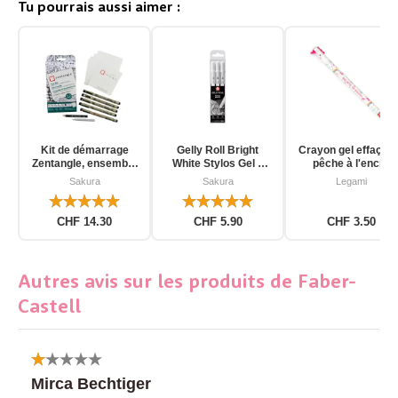
Tu pourrais aussi aimer :
Kit de démarrage
Gelly Roll Bright
Crayon gel effaçab
Zentangle, ensemble
White Stylos Gel 3
pêche à l'encre
d'outils pour
pièces
d'unicorn
Sakura
Sakura
Legami
débutants, 12 pièces
CHF 14.30
CHF 5.90
CHF 3.50
Autres avis sur les produits de Faber-
Castell
Mirca Bechtiger