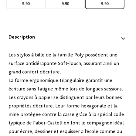
urbains 3 pièces
pièces rose pâle
pièces sky blue
9.90
9.90
9.90
tout noir
Description
Les stylos à bille de la famille Poly possèdent une
surface antidérapante Soft-Touch, assurant ainsi un
grand confort d’écriture.
La forme ergonomique triangulaire garantit une
écriture sans fatigue même lors de longues sessions.
Les crayons à papier se distinguent par leurs bonnes
propriétés d’écriture. Leur forme hexagonale et la
mine protégée contre la casse grâce à la spécial colle
typique de Faber-Castell en font le compagnon idéal
pour écrire, dessiner et esquisser à l’école comme au