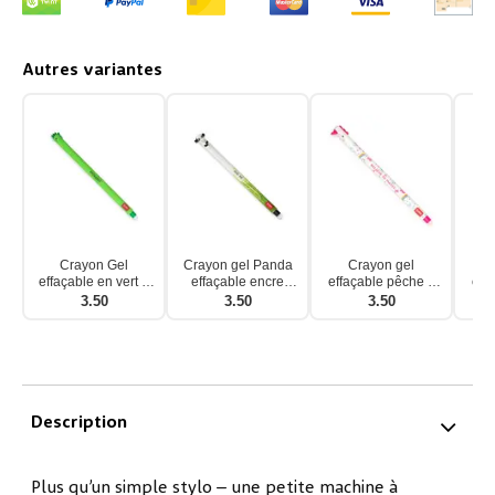
Autres variantes
Crayon Gel
Crayon gel Panda
Crayon gel
effaçable en vert à
effaçable encre
effaçable pêche à
eff
encre verte
noire
l'encre d'unicorn
3.50
3.50
3.50
Description
Plus qu’un simple stylo – une petite machine à