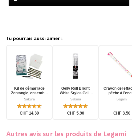
Tu pourrais aussi aimer :
Kit de démarrage
Gelly Roll Bright
Crayon gel effaçab
Zentangle, ensemble
White Stylos Gel 3
pêche à l'encre
d'outils pour
pièces
d'unicorn
Sakura
Sakura
Legami
débutants, 12 pièces
CHF 14.30
CHF 5.90
CHF 3.50
Autres avis sur les produits de Legami