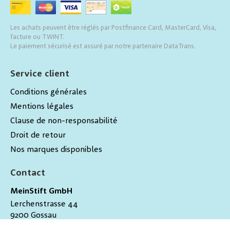
Les achats peuvent être réglés par Postfinance Card, MasterCard, Visa,
facture ou TWINT.
Le paiement sécurisé est assuré par notre partenaire DataTrans.
Service client
Conditions générales
Mentions légales
Clause de non-responsabilité
Droit de retour
Nos marques disponibles
Contact
MeinStift GmbH
Lerchenstrasse 44
9200
Gossau
Schweiz