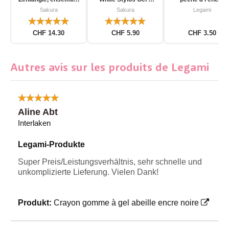
d'outils pour
pièces
d'unicorn
Sakura
Sakura
Legami
débutants, 12 pièces
CHF 14.30
CHF 5.90
CHF 3.50
Autres avis sur les produits de Legami
Aline Abt
Interlaken
Legami-Produkte
Super Preis/Leistungsverhältnis, sehr schnelle und
unkomplizierte Lieferung. Vielen Dank!
Produkt:
Crayon gomme à gel abeille encre noire