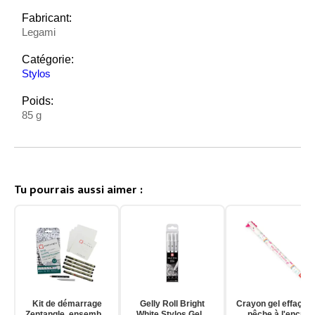
Fabricant:
Legami
Catégorie:
Stylos
Poids:
85 g
Tu pourrais aussi aimer :
Kit de démarrage
Gelly Roll Bright
Crayon gel effaçab
Zentangle, ensemble
White Stylos Gel 3
pêche à l'encre