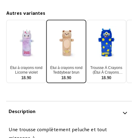
Autres variantes
Étui à crayons rond
Étui à crayons rond
Trousse À Crayons
Ét
Licorne violet
Teddybear brun
(Étui À Crayons)
Ronde Monster
Cr
18.90
18.90
18.90
Bleu Supersoft
Chat
Description
Une trousse complètement peluche et tout