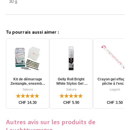
30 g
Tu pourrais aussi aimer :
Kit de démarrage
Gelly Roll Bright
Crayon gel effaçab
Zentangle, ensemble
White Stylos Gel 3
pêche à l'encre
d'outils pour
pièces
d'unicorn
Sakura
Sakura
Legami
débutants, 12 pièces
CHF 14.30
CHF 5.90
CHF 3.50
Autres avis sur les produits de