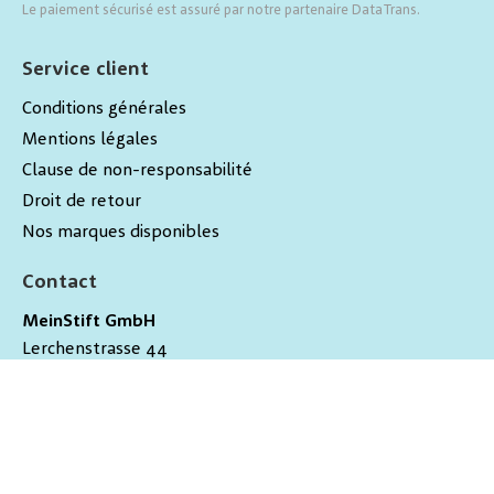
Le paiement sécurisé est assuré par notre partenaire DataTrans.
Service client
Conditions générales
Mentions légales
Clause de non-responsabilité
Droit de retour
Nos marques disponibles
Contact
MeinStift GmbH
Lerchenstrasse 44
9200
Gossau
Schweiz
hallo@meinstift.ch