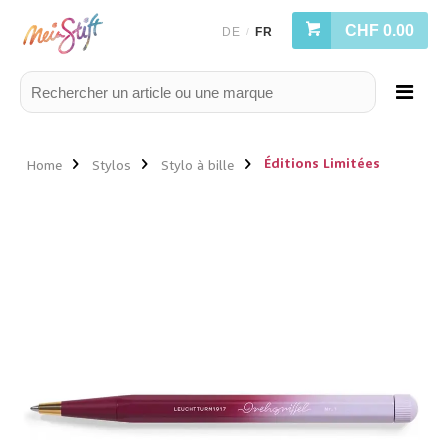
CHF 0.00
DE
FR
/
Éditions Limitées
Home
Stylos
Stylo à bille