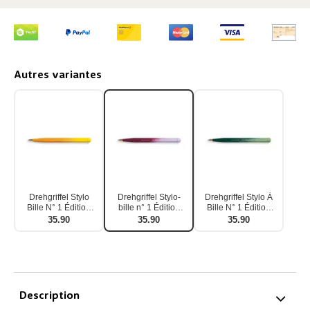
Autres variantes
Drehgriffel Stylo
Drehgriffel Stylo-
Drehgriffel Stylo À
Bille N° 1 Édition
bille n° 1 Édition
Bille N° 1 Édition
Dégradée Soleil
Dégradé Port rouge
Dégradée Vert
35.90
35.90
35.90
Levant Citron
lilas
Sauge
Description