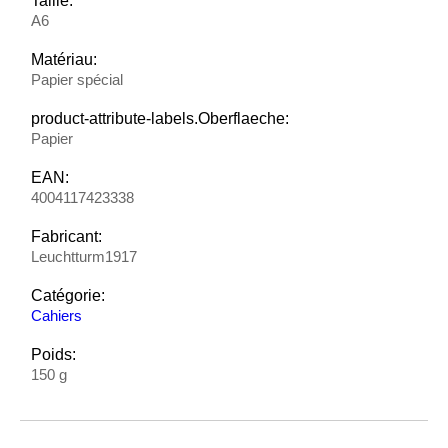
Taille:
A6
Matériau:
Papier spécial
product-attribute-labels.Oberflaeche:
Papier
EAN:
4004117423338
Fabricant:
Leuchtturm1917
Catégorie:
Cahiers
Poids:
150 g