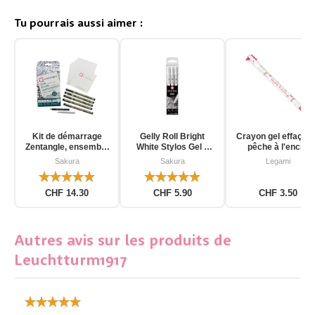
Tu pourrais aussi aimer :
Kit de démarrage
Gelly Roll Bright
Crayon gel effaçab
Zentangle, ensemble
White Stylos Gel 3
pêche à l'encre
d'outils pour
pièces
d'unicorn
Sakura
Sakura
Legami
débutants, 12 pièces
CHF 14.30
CHF 5.90
CHF 3.50
Autres avis sur les produits de
Leuchtturm1917