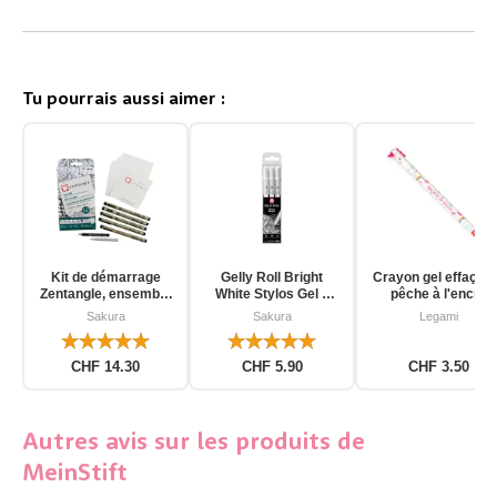
Tu pourrais aussi aimer :
Kit de démarrage
Gelly Roll Bright
Crayon gel effaçab
Zentangle, ensemble
White Stylos Gel 3
pêche à l'encre
d'outils pour
pièces
d'unicorn
Sakura
Sakura
Legami
débutants, 12 pièces
CHF 14.30
CHF 5.90
CHF 3.50
Autres avis sur les produits de
MeinStift