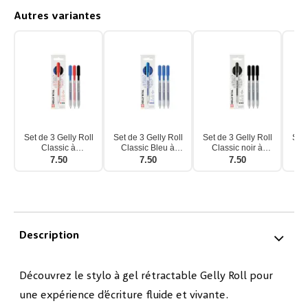
Autres variantes
Set de 3 Gelly Roll
Set de 3 Gelly Roll
Set de 3 Gelly Roll
Set 
Classic à
Classic Bleu à
Classic noir à
Cl
mécanisme
mécanisme
mécanisme
7.50
7.50
7.50
d'impression
d'impression
d'impression
d
basique
Description
Découvrez le stylo à gel rétractable Gelly Roll pour
une expérience d’écriture fluide et vivante.