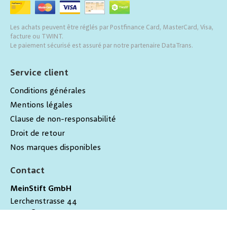
Les achats peuvent être réglés par Postfinance Card, MasterCard, Visa,
facture ou TWINT.
Le paiement sécurisé est assuré par notre partenaire DataTrans.
Service client
Conditions générales
Mentions légales
Clause de non-responsabilité
Droit de retour
Nos marques disponibles
Contact
MeinStift GmbH
Lerchenstrasse 44
9200
Gossau
Schweiz