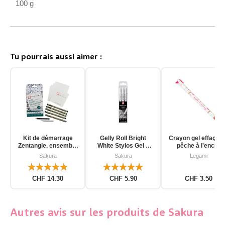
100 g
Tu pourrais aussi aimer :
Kit de démarrage
Gelly Roll Bright
Crayon gel effaçab
Zentangle, ensemble
White Stylos Gel 3
pêche à l'encre
d'outils pour
pièces
d'unicorn
Sakura
Sakura
Legami
débutants, 12 pièces
CHF 14.30
CHF 5.90
CHF 3.50
Autres avis sur les produits de Sakura