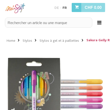
CHF 0.00
DE
FR
/
Sakura Gelly R
Home
Stylos
Stylos à gel et à paillettes