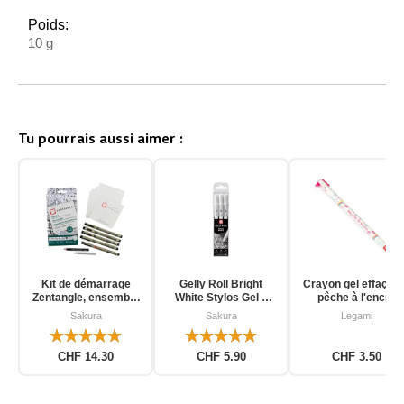
Poids:
10 g
Tu pourrais aussi aimer :
Kit de démarrage
Gelly Roll Bright
Crayon gel effaçab
Zentangle, ensemble
White Stylos Gel 3
pêche à l'encre
d'outils pour
pièces
d'unicorn
Sakura
Sakura
Legami
débutants, 12 pièces
CHF 14.30
CHF 5.90
CHF 3.50