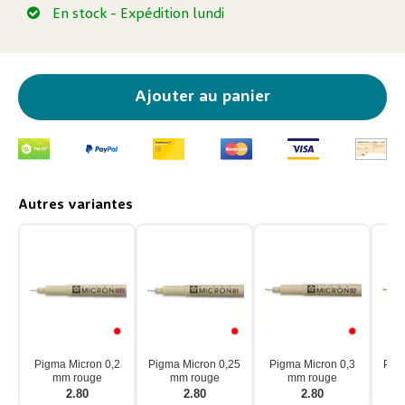
En stock
- Expédition lundi
Ajouter au panier
Autres variantes
Pigma Micron 0,2
Pigma Micron 0,25
Pigma Micron 0,3
Pigm
mm rouge
mm rouge
mm rouge
2.80
2.80
2.80