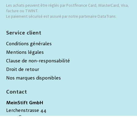
Les achats peuvent être réglés par Postfinance Card, MasterCard, Visa,
facture ou TWINT.
Le paiement sécurisé est assuré par notre partenaire DataTrans.
Service client
Conditions générales
Mentions légales
Clause de non-responsabilité
Droit de retour
Nos marques disponibles
Contact
MeinStift GmbH
Lerchenstrasse 44
9200
Gossau
Schweiz