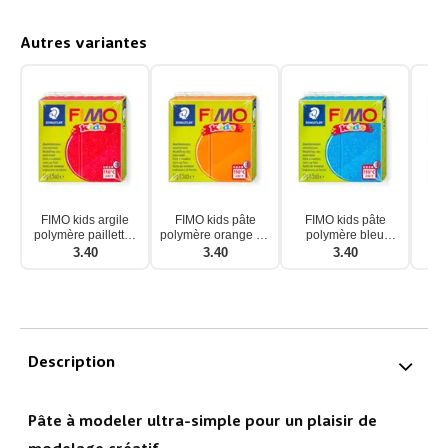
Autres variantes
FIMO kids argile
FIMO kids pâte
FIMO kids pâte
FI
polymère paillettes
polymère orange 42
polymère bleu
po
rouges 42 g
g
pailleté 42 g
3.40
3.40
3.40
Description
Pâte à modeler ultra-simple pour un plaisir de