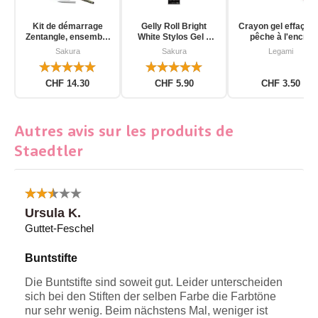
Kit de démarrage
Gelly Roll Bright
Crayon gel effaçab
Zentangle, ensemble
White Stylos Gel 3
pêche à l'encre
d'outils pour
pièces
d'unicorn
Sakura
Sakura
Legami
débutants, 12 pièces
CHF 14.30
CHF 5.90
CHF 3.50
Autres avis sur les produits de
Staedtler
Ursula K.
Guttet-Feschel
Buntstifte
Die Buntstifte sind soweit gut. Leider unterscheiden
sich bei den Stiften der selben Farbe die Farbtöne
nur sehr wenig. Beim nächstens Mal, weniger ist