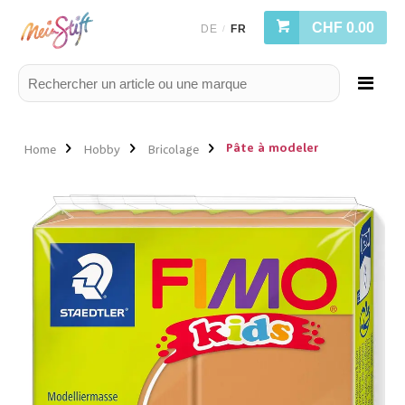
CHF 0.00
DE
FR
/
Pâte à modeler
Home
Hobby
Bricolage