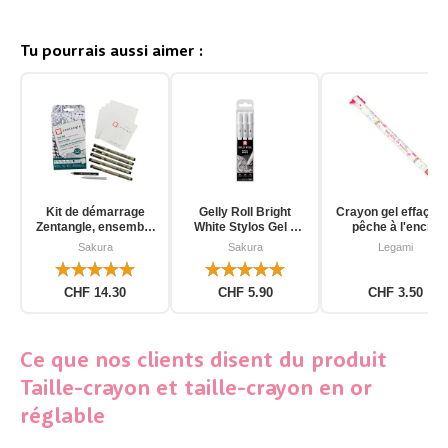
Tu pourrais aussi aimer :
Kit de démarrage
Gelly Roll Bright
Crayon gel effaçab
Zentangle, ensemble
White Stylos Gel 3
pêche à l'encre
d'outils pour
pièces
d'unicorn
Sakura
Sakura
Legami
débutants, 12 pièces
CHF 14.30
CHF 5.90
CHF 3.50
Ce que nos clients disent du produit
Taille-crayon et taille-crayon en or
réglable