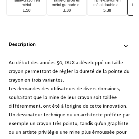
Taille-crayon en
Taille-crayon en
Taille-crayon en
Ta
métal
métal grenade en
métal double en
tail
laiton
forme de coin
1.50
3.30
5.30
Description
Au début des années 50, DUX a développé un taille-
crayon permettant de régler la dureté de la pointe du
crayon en trois variantes.
Les demandes des utilisateurs de divers domaines,
souhaitant que la mine de leur crayon soit taillée
différemment, ont été à l’origine de cette innovation.
Un dessinateur technique ou un architecte préfère par
exemple un crayon très pointu, tandis qu’un graphiste
ou un artiste privilégie une mine plus émoussée pour