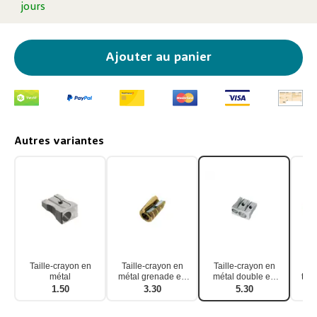
jours
Ajouter au panier
Autres variantes
Taille-crayon en
Taille-crayon en
Taille-crayon en
Ta
métal
métal grenade en
métal double en
tail
laiton
forme de coin
1.50
3.30
5.30