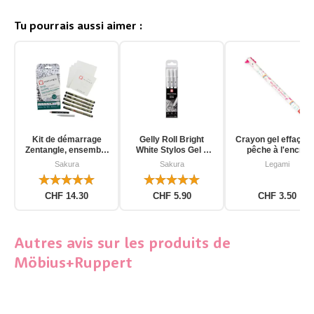
Tu pourrais aussi aimer :
Kit de démarrage
Gelly Roll Bright
Crayon gel effaçab
Zentangle, ensemble
White Stylos Gel 3
pêche à l'encre
d'outils pour
pièces
d'unicorn
Sakura
Sakura
Legami
débutants, 12 pièces
CHF 14.30
CHF 5.90
CHF 3.50
Autres avis sur les produits de
Möbius+Ruppert