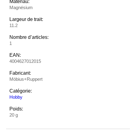
Matériau:
Magnésium
Largeur de trait:
11.2
Nombre d’articles:
1
EAN:
4004627012015
Fabricant:
Möbius+Ruppert
Catégorie:
Hobby
Poids:
20 g