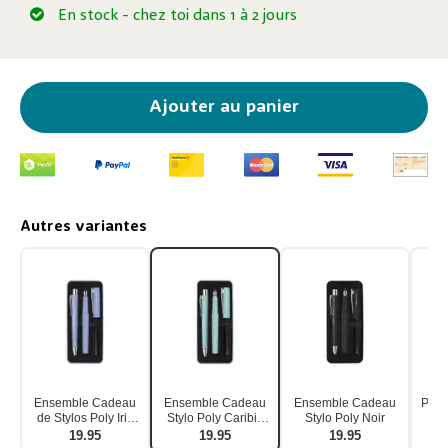
En stock
- chez toi dans 1 à 2 jours
Ajouter au panier
Autres variantes
Ensemble Cadeau
Ensemble Cadeau
Ensemble Cadeau
Poly 
de Stylos Poly Iris
Stylo Poly Caribic
Stylo Poly Noir
cad
Pâle
Blue
Sky 
19.95
19.95
19.95