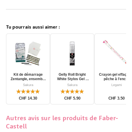
Tu pourrais aussi aimer :
Kit de démarrage
Gelly Roll Bright
Crayon gel effaçab
Zentangle, ensemble
White Stylos Gel 3
pêche à l'encre
d'outils pour
pièces
d'unicorn
Sakura
Sakura
Legami
débutants, 12 pièces
CHF 14.30
CHF 5.90
CHF 3.50
Autres avis sur les produits de Faber-
Castell