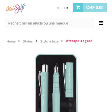
CHF 0.00
DE
FR
/
Attrape-regard
Home
Stylos
Stylo à bille