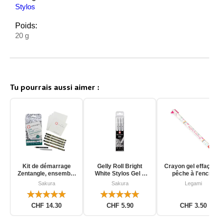
Stylos
Poids:
20 g
Tu pourrais aussi aimer :
Kit de démarrage
Gelly Roll Bright
Crayon gel effaçab
Zentangle, ensemble
White Stylos Gel 3
pêche à l'encre
d'outils pour
pièces
d'unicorn
Sakura
Sakura
Legami
débutants, 12 pièces
CHF 14.30
CHF 5.90
CHF 3.50