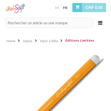
CHF 0.00
DE
FR
/
Éditions Limitées
Home
Stylos
Stylo à bille