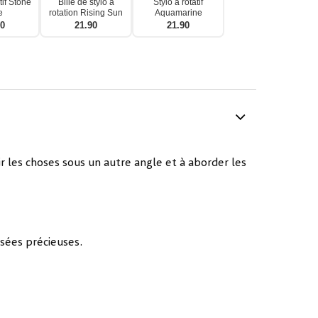
tif Stone
Bille de stylo à
Stylo à rotatif
e
rotation Rising Sun
Aquamarine
90
21.90
21.90
r les choses sous un autre angle et à aborder les
sées précieuses.