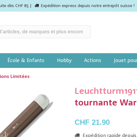
tuite dès CHF 85 |
Expédition express depuis notre entrepôt suisse !
École & Enfants
Hobby
Actions
Jouet pou
tions Limitées
Leuchtturm191
tournante War
CHF 21.90
Expédition rapide depuis