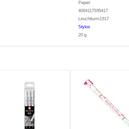
Papier
4004117595417
Leuchtturm1917
Stylos
20 g