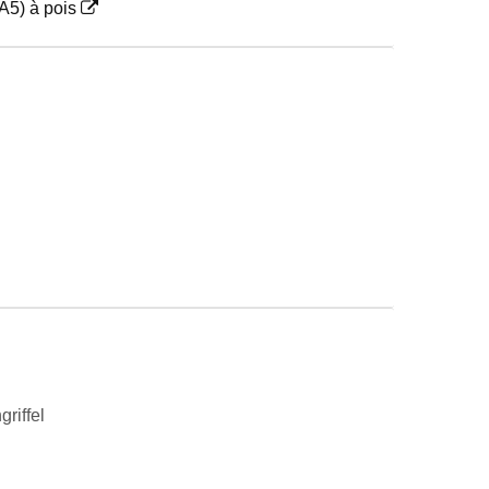
A5) à pois
riffel