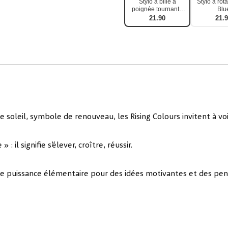
Stylo à bille à
Stylo à rota
poignée tournante
Blu
Warm Earth
21.90
21.
soleil, symbole de renouveau, les Rising Colours invitent à voi
: il signifie s’élever, croître, réussir.
ne puissance élémentaire pour des idées motivantes et des pen