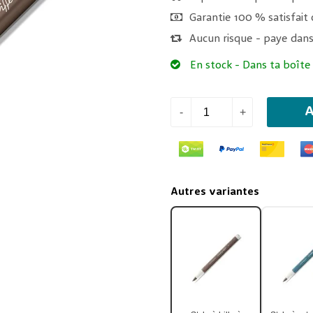
Garantie 100 % satisfai
Aucun risque - paye dans
En stock
- Dans ta boîte
A
-
+
Autres variantes