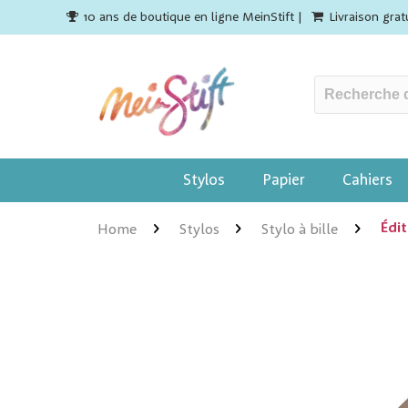
10 ans de boutique en ligne MeinStift |
Livraison gra
Stylos
Papier
Cahiers
Édi
Home
Stylos
Stylo à bille