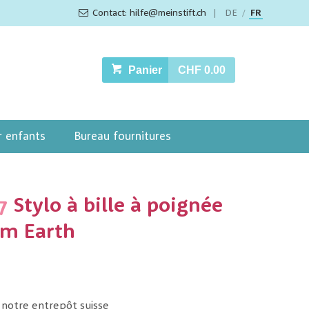
Contact: hilfe@meinstift.ch
|
DE
FR
/
Panier
CHF 0.00
r enfants
Bureau fournitures
7
Stylo à bille à poignée
m Earth
 notre entrepôt suisse