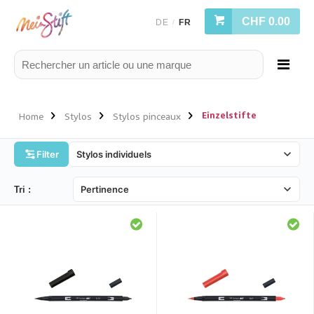
CHF 0.00
DE
FR
/
Einzelstifte
Home
Stylos
Stylos pinceaux
Filter
Tri :