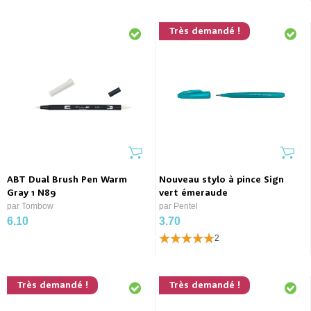
Très demandé !
ABT Dual Brush Pen Warm
Nouveau stylo à pince Sign
Gray 1 N89
vert émeraude
par Tombow
par Pentel
6.10
3.70
2
Très demandé !
Très demandé !