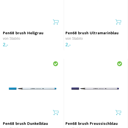
Pen68 brush Hellgrau
Pen68 brush Ultramarinblau
von Stabilo
von Stabilo
2,-
2,-
Pen68 brush Dunkelblau
Pen68 brush Preussischblau