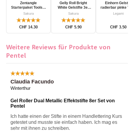
Zentangle
Gelly Roll Bright
Einhorn Gelstift
Starterpaket Toolset
White Gelstifte 3er
radierbar pinke Tin
für Einsteiger 12-
Pack
Sakura
Sakura
Legami
teilig
CHF 14.30
CHF 5.90
CHF 3.50
Weitere Reviews für Produkte von
Pentel
Claudia Facundo
Winterthur
Gel Roller Dual Metallic Effektstifte 8er Set von
Pentel
Ich hatte einen der Stifte in einem Handlettering Kurs
getestet und musste sie einfach haben. Ich mag es
sehr mit ihnen zu schreiben.