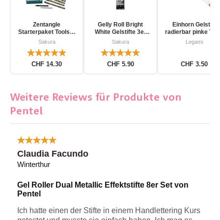
Zentangle
Gelly Roll Bright
Einhorn Gelstift
Starterpaket Toolset
White Gelstifte 3er
radierbar pinke Tin
für Einsteiger 12-
Pack
Sakura
Sakura
Legami
teilig
CHF 14.30
CHF 5.90
CHF 3.50
Weitere Reviews für Produkte von
Pentel
Claudia Facundo
Winterthur
Gel Roller Dual Metallic Effektstifte 8er Set von
Pentel
Ich hatte einen der Stifte in einem Handlettering Kurs