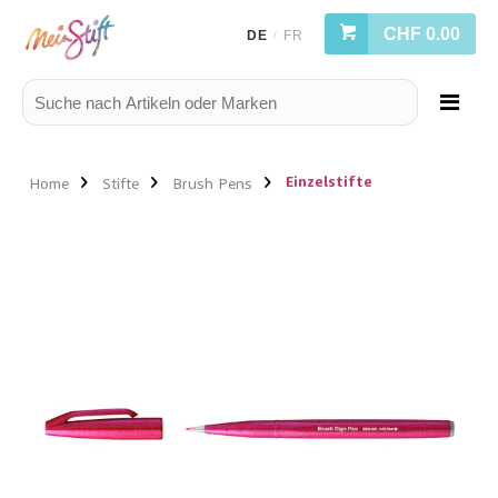
CHF 0.00
DE
FR
/
Einzelstifte
Home
Stifte
Brush Pens