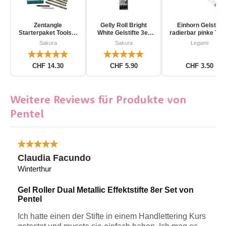
Zentangle
Gelly Roll Bright
Einhorn Gelstift
Starterpaket Toolset
White Gelstifte 3er
radierbar pinke Tin
für Einsteiger 12-
Pack
Sakura
Sakura
Legami
teilig
CHF 14.30
CHF 5.90
CHF 3.50
Weitere Reviews für Produkte von
Pentel
Claudia Facundo
Winterthur
Gel Roller Dual Metallic Effektstifte 8er Set von
Pentel
Ich hatte einen der Stifte in einem Handlettering Kurs