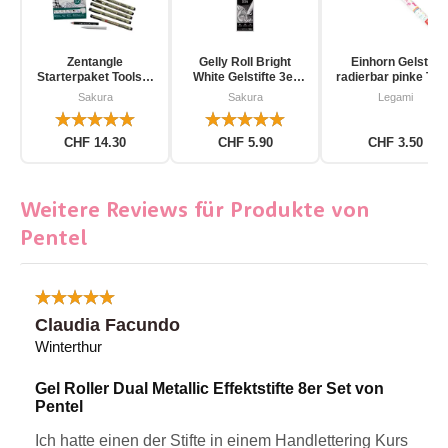
Zentangle
Gelly Roll Bright
Einhorn Gelstift
Starterpaket Toolset
White Gelstifte 3er
radierbar pinke Tin
für Einsteiger 12-
Pack
Sakura
Sakura
Legami
teilig
CHF 14.30
CHF 5.90
CHF 3.50
Weitere Reviews für Produkte von
Pentel
Claudia Facundo
Winterthur
Gel Roller Dual Metallic Effektstifte 8er Set von
Pentel
Ich hatte einen der Stifte in einem Handlettering Kurs