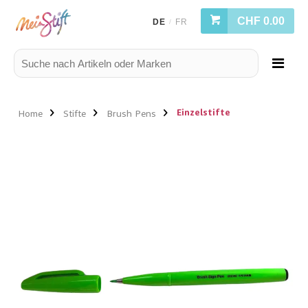
CHF 0.00
DE
FR
/
Einzelstifte
Home
Stifte
Brush Pens