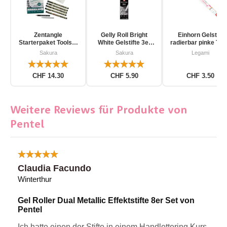
Zentangle
Gelly Roll Bright
Einhorn Gelstift
Starterpaket Toolset
White Gelstifte 3er
radierbar pinke Tin
für Einsteiger 12-
Pack
Sakura
Sakura
Legami
teilig
CHF 14.30
CHF 5.90
CHF 3.50
Weitere Reviews für Produkte von
Pentel
Claudia Facundo
Winterthur
Gel Roller Dual Metallic Effektstifte 8er Set von
Pentel
Ich hatte einen der Stifte in einem Handlettering Kurs