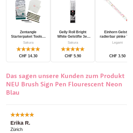
Zentangle
Gelly Roll Bright
Einhorn Gelstift
Starterpaket Toolset
White Gelstifte 3er
radierbar pinke Tin
für Einsteiger 12-
Pack
Sakura
Sakura
Legami
teilig
CHF 14.30
CHF 5.90
CHF 3.50
Das sagen unsere Kunden zum Produkt
NEU Brush Sign Pen Flourescent Neon
Blau
Erika R.
Zürich