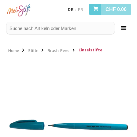
CHF 0.00
DE
FR
/
Einzelstifte
Home
Stifte
Brush Pens