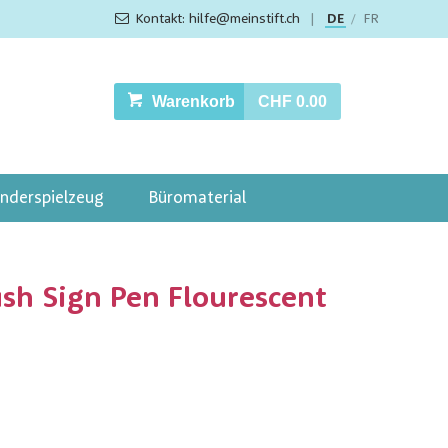
Kontakt: hilfe@meinstift.ch
|
DE
FR
/
Warenkorb
CHF 0.00
inderspielzeug
Büromaterial
sh Sign Pen Flourescent