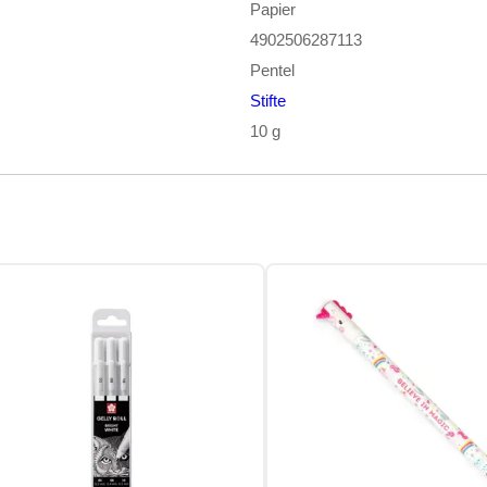
Papier
4902506287113
Pentel
Stifte
10 g