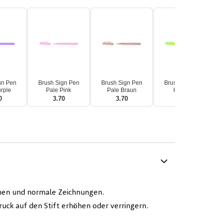
gn Pen
Brush Sign Pen
Brush Sign Pen
Brush Sign Pen
rple
Pale Pink
Pale Braun
Hellgrün
0
3.70
3.70
3.70
tionen und normale Zeichnungen.
 Druck auf den Stift erhöhen oder verringern.