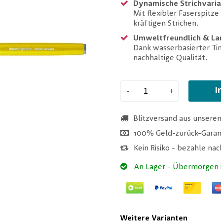
Dynamische Strichvaria
Mit flexibler Faserspitze
kräftigen Strichen.
Umweltfreundlich & La
Dank wasserbasierter Ti
nachhaltige Qualität.
I
-
+
Blitzversand aus unsere
100% Geld-zurück-Garan
Kein Risiko - bezahle na
An Lager
- Übermorgen i
Weitere Varianten